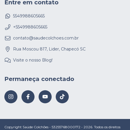
Entre em contato
5549988605665
+5549988605665
contato@saudecolchoes.com.br
Rua Moscou 817, Lider, Chapecó SC
Visite o nosso Blog!
Permaneça conectado
Copyright Saúde Colchões - 53255768000172 - 2026. Todos os direitos