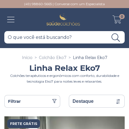
(49) 98860-5665 | Converse com um Especialista
0
Início
>
Colchão Eko7
>
Linha Relax Eko7
Linha Relax Eko7
Colchões terapêuticos e ergonômicos com conforto, durabilidade e
tecnologia Eko7 para noites leves e relaxantes.
Filtrar
FRETE GRÁTIS