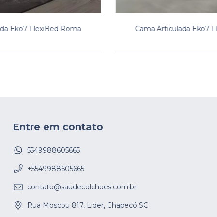
ada Eko7 FlexiBed Roma
Cama Articulada Eko7 F
Entre em contato
5549988605665
+5549988605665
contato@saudecolchoes.com.br
Rua Moscou 817, Lider, Chapecó SC