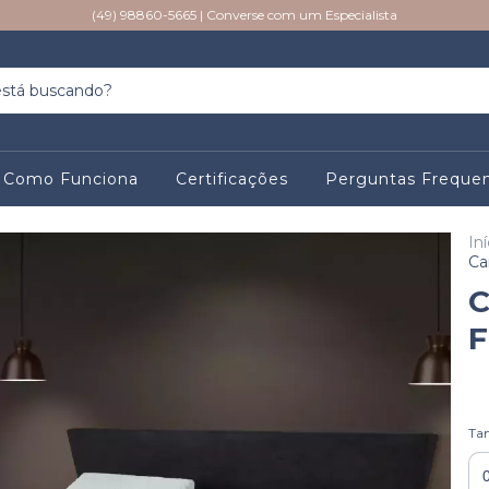
(49) 98860-5665 | Converse com um Especialista
Como Funciona
Certificações
Perguntas Freque
Iní
Ca
C
F
Ta