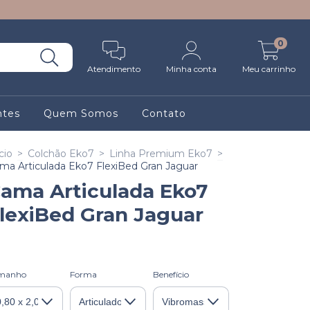
0
Atendimento
Minha conta
Meu carrinho
ntes
Quem Somos
Contato
cio
>
Colchão Eko7
>
Linha Premium Eko7
>
ma Articulada Eko7 FlexiBed Gran Jaguar
ama Articulada Eko7
lexiBed Gran Jaguar
manho
Forma
Benefício