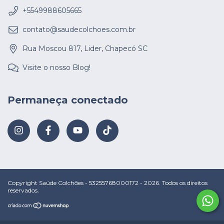
+5549988605665
contato@saudecolchoes.com.br
Rua Moscou 817, Lider, Chapecó SC
Visite o nosso Blog!
Permaneça conectado
Copyright Saúde Colchões - 53255768000172 - 2026. Todos os direitos
reservados.