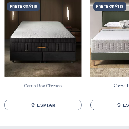
FRETE GRÁTIS
FRETE GRÁTIS
Cama Box Clássico
Cama B
ESPIAR
E